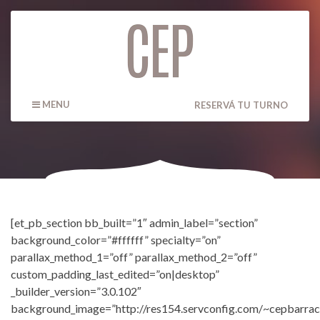
MENU
RESERVÁ TU TURNO
[et_pb_section bb_built=”1″ admin_label=”section”
background_color=”#ffffff” specialty=”on”
parallax_method_1=”off” parallax_method_2=”off”
custom_padding_last_edited=”on|desktop”
_builder_version=”3.0.102″
background_image=”http://res154.servconfig.com/~cepbarr