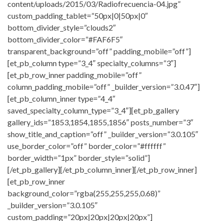
content/uploads/2015/03/Radiofrecuencia-04.jpg”
custom_padding_tablet=”50px|0|50px|0″
bottom_divider_style=”clouds2″
bottom_divider_color=”#FAF6F5″
transparent_background=”off” padding_mobile=”off”]
[et_pb_column type=”3_4″ specialty_columns=”3″]
[et_pb_row_inner padding_mobile=”off”
column_padding_mobile=”off” _builder_version=”3.0.47″]
[et_pb_column_inner type=”4_4″
saved_specialty_column_type=”3_4″][et_pb_gallery
gallery_ids=”1853,1854,1855,1856″ posts_number=”3″
show_title_and_caption=”off” _builder_version=”3.0.105″
use_border_color=”off” border_color=”#ffffff”
border_width=”1px” border_style=”solid”]
[/et_pb_gallery][/et_pb_column_inner][/et_pb_row_inner]
[et_pb_row_inner
background_color=”rgba(255,255,255,0.68)”
_builder_version=”3.0.105″
custom_padding=”20px|20px|20px|20px”]