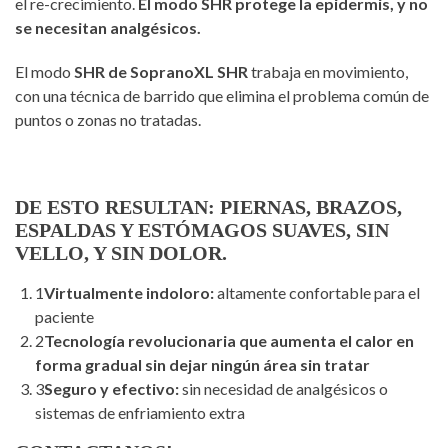
el re-crecimiento.
El modo SHR protege la epidermis, y no
se necesitan analgésicos.
El modo
SHR de SopranoXL SHR
trabaja en movimiento,
con una técnica de barrido que elimina el problema común de
puntos o zonas no tratadas.
DE ESTO RESULTAN:
PIERNAS, BRAZOS,
ESPALDAS Y ESTÓMAGOS SUAVES, SIN
VELLO, Y SIN DOLOR.
1
Virtualmente indoloro:
altamente confortable para el
paciente
2
T
ecnología revolucionaria que aumenta el calor en
forma gradual sin dejar ningún área sin tratar
3
Seguro y efectivo:
sin necesidad de analgésicos o
sistemas de enfriamiento extra